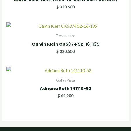
$
320.600
Descuentos
Calvin Klein CK5374 52-16-135
$
320.600
Gafas Vista
Adriana Roth 141110-52
$
64.900