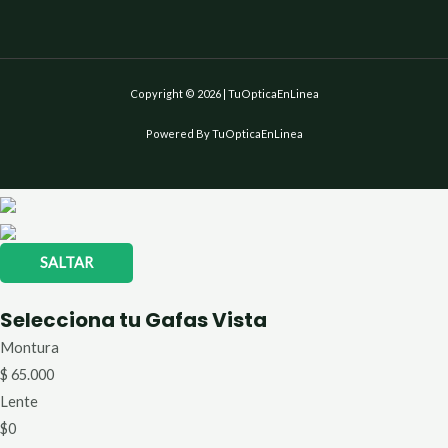
Copyright © 2026 | TuOpticaEnLinea
Powered By TuOpticaEnLinea
SALTAR
Selecciona tu Gafas Vista
Montura
$
65.000
Lente
$
0