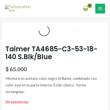
Ir
MAI
al
MEN
contenido
Taimer TA4685-C3-53-18-
140 S.Blk/Blue
$
65.000
Montura en acetato color negro brillante, combinado con
color azul en su parte interna. Estilo clásico, forma
rectangular.
Sin existencias