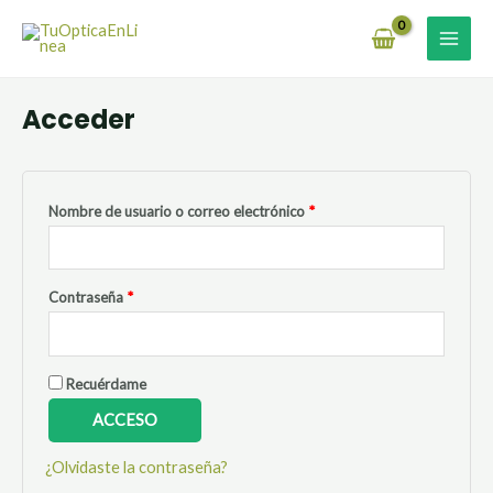
Ir
Obligatorio
Obligatorio
MAI
al
MEN
contenido
Acceder
Nombre de usuario o correo electrónico
*
Contraseña
*
Recuérdame
ACCESO
¿Olvidaste la contraseña?