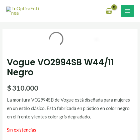
Ir
MAI
al
MEN
contenido
Vogue VO2994SB W44/11
Negro
$
310.000
La montura VO2994SB de Vogue está diseñada para mujeres
en un estilo clásico. Está fabricada en plástico en color negro
en el frente y lentes color gris degradado.
Sin existencias