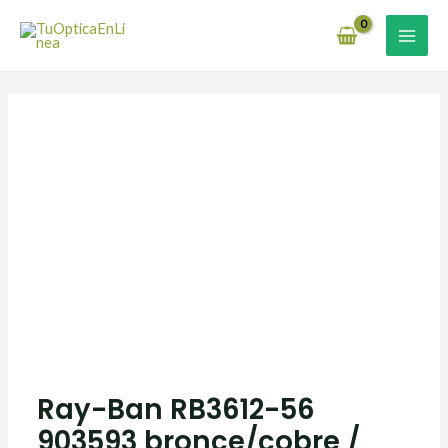
Ir
MAI
al
MEN
contenido
Ray-Ban RB3612-56
903593 bronce/cobre /