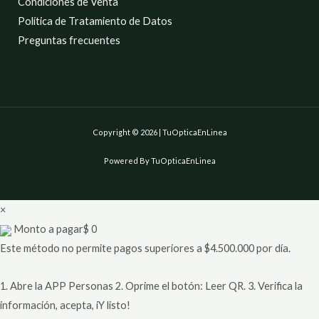
Condiciones de Venta
Política de Tratamiento de Datos
Preguntas frecuentes
Copyright © 2026 | TuOpticaEnLinea
Powered By TuOpticaEnLinea
×
Monto a pagar
$
0
Este método no permite pagos superiores a $4.500.000 por día.
1. Abre la APP Personas 2. Oprime el botón: Leer QR. 3. Verifica la
información, acepta, iY listo!