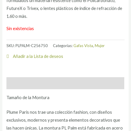
formulados un material resistente como el Policarbonato,
FutureX o Trivex, o lentes plásticos de índice de refracción de
1.60 o màs.
Sin existencias
SKU:
PLPALM-C256750
Categorías:
Gafas Vista
,
Mujer
Añadir a la Lista de deseos
Descripción
Tamaño de la Montura
Plume Paris nos trae una colección fashion, con diseños
exclusivos, modernos y presenta elementos decorativos que
las hacen únicas. La montura PL Palm está fabricada en acero