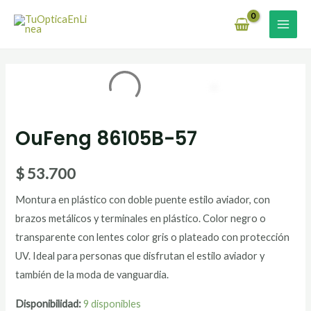
Ir
MAI
al
MEN
contenido
OuFeng
86105B-
57
OuFeng 86105B-57
cantidad
$
53.700
Montura en plástico con doble puente estilo aviador, con
brazos metálicos y terminales en plástico. Color negro o
transparente con lentes color gris o plateado con protección
UV. Ideal para personas que disfrutan el estilo aviador y
también de la moda de vanguardia.
Disponibilidad:
9 disponibles