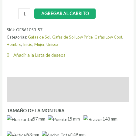
AGREGAR AL CARRITO
SKU:
OF86105B-57
Categorías:
Gafas de Sol
,
Gafas de Sol Low Price
,
Gafas Low Cost
,
Hombre
,
Inicio
,
Mujer
,
Unisex
Añadir a la Lista de deseos
Descripción
Información adicional
TAMAÑO DE LA MONTURA
57 mm
15 mm
148 mm
53 mm
149 mm