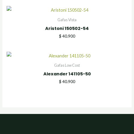
Gafas Vista
Aristoni 150502-54
$
40.900
Gafas Low Cost
Alexander 141105-50
$
40.900