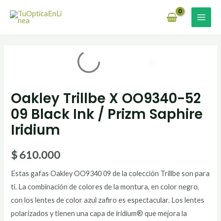
Ir
MAI
al
MEN
contenido
Oakley
Trillbe
X
Oakley Trillbe X OO9340-52
OO9340-
52
09 Black Ink / Prizm Saphire
09
Iridium
Black
Ink
$
610.000
/
Estas gafas Oakley OO9340 09 de la colección Trillbe son para
Prizm
ti. La combinación de colores de la montura, en color negro,
Saphire
con los lentes de color azul zafiro es espectacular. Los lentes
Iridium
polarizados y tienen una capa de iridium® que mejora la
cantidad