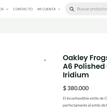
BÚSQUEDA
DE
OS
CONTACTO
MI CUENTA
PRODUCTOS
Oakley Fro
A6 Polished
Iridium
$
380.000
El inconfundible estilo de 
perfectamente al estilo de 