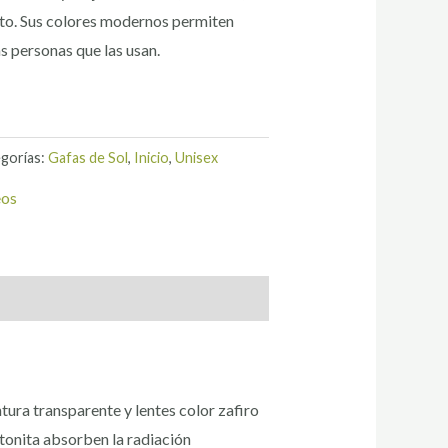
nto. Sus colores modernos permiten
as personas que las usan.
gorías:
Gafas de Sol
,
Inicio
,
Unisex
eos
ura transparente y lentes color zafiro
utonita absorben la radiación