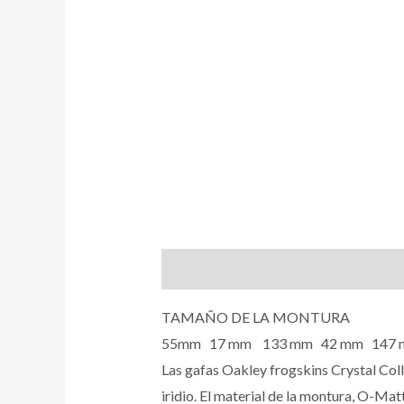
Descripción
TAMAÑO DE LA MONTURA
55mm 17 mm 133 mm 42 mm 147
Las gafas Oakley frogskins Crystal Coll
iridio. El material de la montura, O-Mat