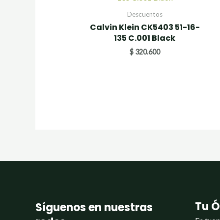
Descuentos
Calvin Klein CK5403 51-16-
135 C.001 Black
$
320.600
Tu Ó
Síguenos en nuestras