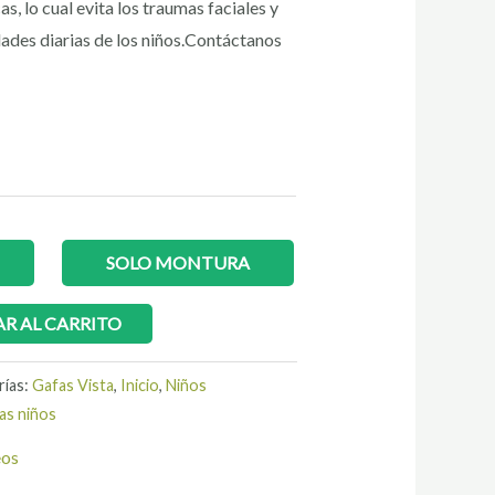
s, lo cual evita los traumas faciales y
dades diarias de los niños.Contáctanos
SOLO MONTURA
R AL CARRITO
rías:
Gafas Vista
,
Inicio
,
Niños
as niños
eos