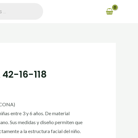
 42-16-118
ICONA)
iñas entre 3 y 6 años. De material
iviano. Sus medidas y diseño permiten que
tamente a la estructura facial del niño.