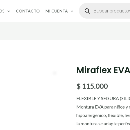
BÚSQUEDA
DE
OS
CONTACTO
MI CUENTA
PRODUCTOS
Miraflex EVA
Miraflex
EVA
$
115.000
42-
16-
FLEXIBLE Y SEGURA (SIL
118
Montura EVA para niños y n
cantidad
hipoalergénico, flexible, l
la montura se adapte perfec