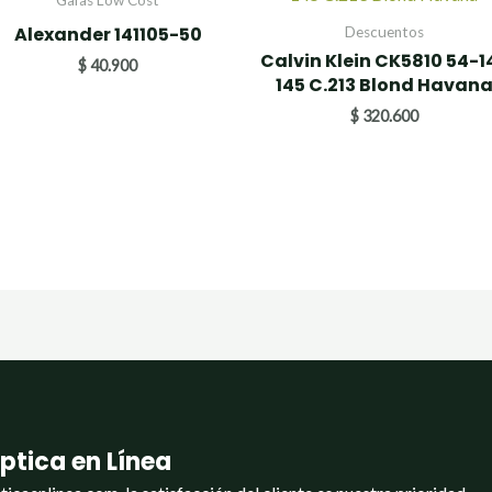
Gafas Low Cost
Alexander 141105-50
Descuentos
Calvin Klein CK5810 54-1
$
40.900
145 C.213 Blond Havan
$
320.600
ptica en Línea