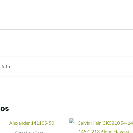
otinto
dos