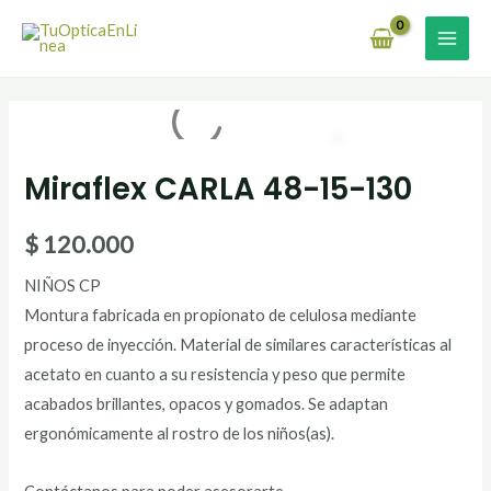
Ir
MAI
al
MEN
contenido
Miraflex
CARLA
Miraflex CARLA 48-15-130
48-
15-
$
120.000
130
cantidad
NIÑOS CP
Montura fabricada en propionato de celulosa mediante
proceso de inyección. Material de similares características al
acetato en cuanto a su resistencia y peso que permite
acabados brillantes, opacos y gomados. Se adaptan
ergonómicamente al rostro de los niños(as).