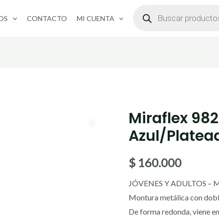
BÚSQUEDA
DE
OS
CONTACTO
MI CUENTA
PRODUCTOS
Miraflex 98
Azul/Platea
$
160.000
JÓVENES Y ADULTOS – 
Montura metálica con doble 
De forma redonda, viene en 