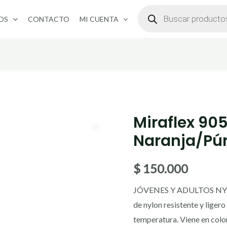
BÚSQUEDA
DE
OS
CONTACTO
MI CUENTA
PRODUCTOS
Miraflex 90
Naranja/Pú
$
150.000
JÓVENES Y ADULTOS NYLO
de nylon resistente y liger
temperatura. Viene en col