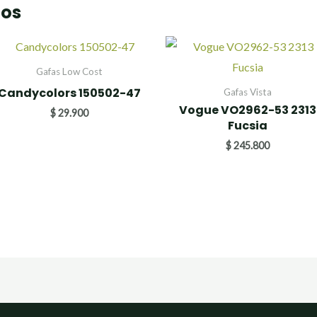
dos
Gafas Low Cost
Candycolors 150502-47
Gafas Vista
Vogue VO2962-53 2313
$
29.900
Fucsia
$
245.800