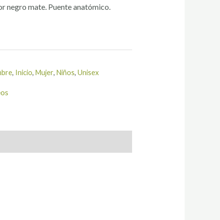
lor negro mate. Puente anatómico.
bre
,
Inicio
,
Mujer
,
Niños
,
Unisex
eos