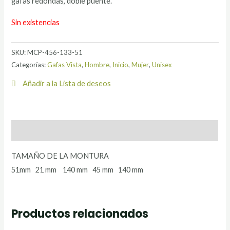
gafas redondas, doble puente.
Sin existencias
SKU:
MCP-456-133-51
Categorías:
Gafas Vista
,
Hombre
,
Inicio
,
Mujer
,
Unisex
Añadir a la Lista de deseos
Descripción
TAMAÑO DE LA MONTURA
51mm 21 mm 140 mm 45 mm 140 mm
Productos relacionados