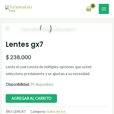
Ir
MAI
al
MEN
contenido
Lentes
gx7
Lentes gx7
cantidad
$
238.000
Lente el cual consta de múltiples opciones que usted
selecciono previamente y se ajustan a su necesidad.
Disponibilidad:
99 disponibles
AGREGAR AL CARRITO
SKU:
LENGX7
Categoría:
Gafas de Sol