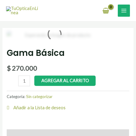
Ir
MAI
al
MEN
contenido
Gama
Básica
Gama Básica
cantidad
$
270.000
AGREGAR AL CARRITO
Categoría:
Sin categorizar
Añadir a la Lista de deseos
Descripción