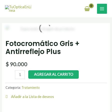
Ir
MAI
al
MEN
contenido
Fotocromático
Gris
Fotocromático Gris +
+
Antirreflejo
Antirreflejo Plus
Plus
cantidad
$
90.000
AGREGAR AL CARRITO
Categoría:
Tratamiento
Añadir a la Lista de deseos