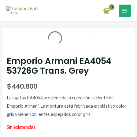
Ir
MAI
al
MEN
contenido
Emporio Armani EA4054
53726G Trans. Grey
$
440.800
Las gafas EA4054 proviene de la colección reciente de
Emporio Armani. La montura está fabricada en plástico color
gris y viene con lentes espejados color gris.
Sin existencias