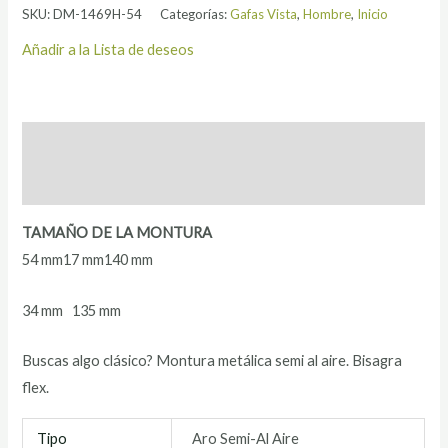
SKU:
DM-1469H-54
Categorías:
Gafas Vista
,
Hombre
,
Inicio
Añadir a la Lista de deseos
Descripción
Información adicional
TAMAÑO DE LA MONTURA
54 mm
17 mm
140 mm
34 mm
135 mm
Buscas algo clásico? Montura metálica semi al aire. Bisagra
flex.
Tipo
Aro Semi-Al Aire