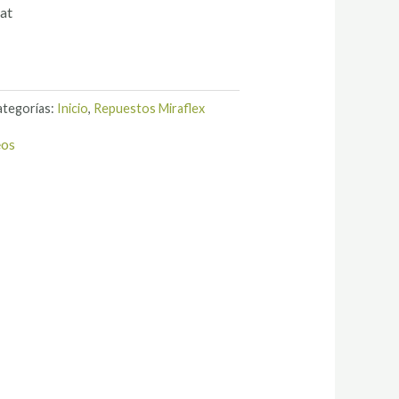
hat
ategorías:
Inicio
,
Repuestos Miraflex
eos