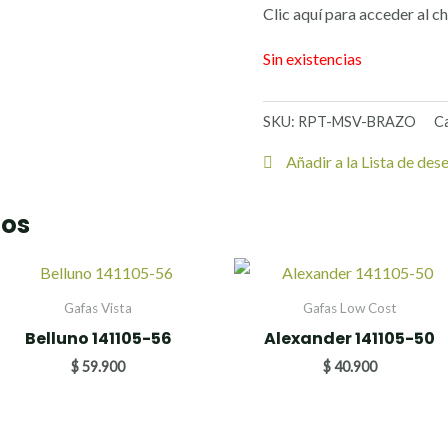
Clic aquí para acceder al c
Sin existencias
SKU:
RPT-MSV-BRAZO
C
Añadir a la Lista de des
dos
Gafas Vista
Gafas Low Cost
Belluno 141105-56
Alexander 141105-50
$
59.900
$
40.900