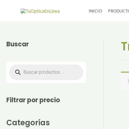
Ir
INICIO
PRODUCT
al
contenido
T
Buscar
B
ú
s
q
u
e
d
a
Filtrar por precio
d
e
p
r
o
Categorías
d
u