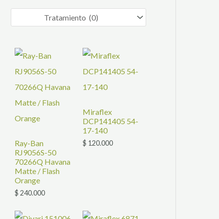
c
t
o
s
Miraflex
DCP141405 54-
17-140
Ray-Ban
$
120.000
RJ9056S-50
70266Q Havana
Matte / Flash
Orange
$
240.000