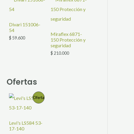
Divari 151006-
54
Miraflex 6871-
$
59.600
150 Protección y
seguridad
$
210.000
Ofertas
R
P
Oferta
a
n
R
g
o
O
Levi's LS584 53-
d
e
17-140
D
p