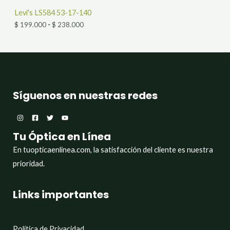
n
R
g
Levi's LS584 53-17-140
o
O
$
199.000
-
$
238.000
d
e
D
p
r
U
e
c
C
i
o
Síguenos en nuestras redes
T
s
:
O
d
e
E
s
Tu Óptica en Línea
d
N
En tuopticaenlinea.com, la satisfacción del cliente es nuestra
e
$
prioridad.
O
1
F
9
Links importantes
9
.
E
0
0
R
Política de Privacidad
0