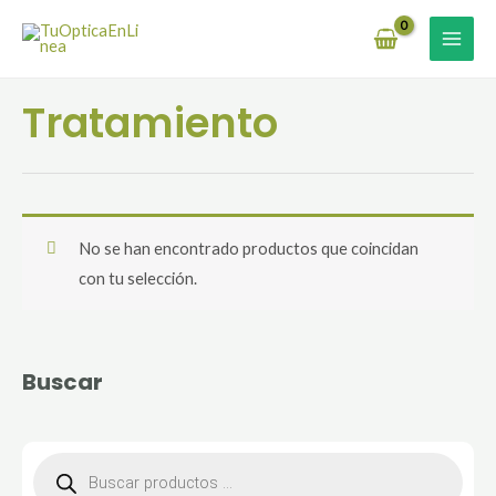
Ir
MAI
al
MEN
contenido
Tratamiento
No se han encontrado productos que coincidan
con tu selección.
Buscar
B
ú
s
q