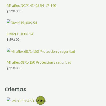
Miraflex DCP141405 54-17-140
$
120.000
Divari 151006-54
$
59.600
Miraflex 6871-150 Protección y seguridad
$
210.000
Ofertas
R
P
Oferta
a