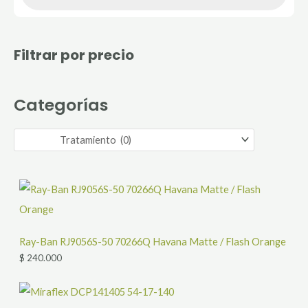
u
e
d
a
d
Filtrar por precio
e
p
r
o
d
Categorías
u
c
t
o
s
Ray-Ban RJ9056S-50 70266Q Havana Matte / Flash Orange
$
240.000